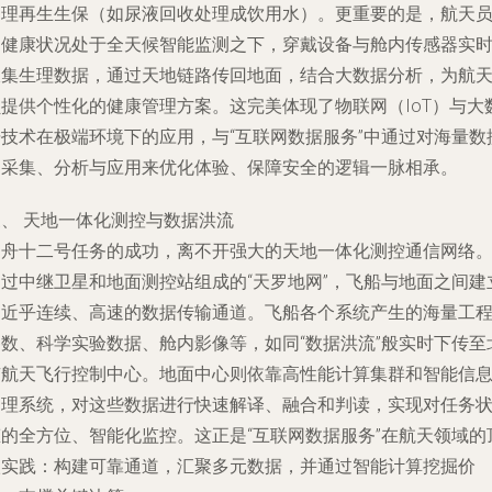
处理再生生保（如尿液回收处理成饮用水）。更重要的是，航天
的健康状况处于全天候智能监测之下，穿戴设备与舱内传感器实
收集生理数据，通过天地链路传回地面，结合大数据分析，为航
员提供个性化的健康管理方案。这完美体现了物联网（IoT）与大
据技术在极端环境下的应用，与“互联网数据服务”中通过对海量数
的采集、分析与应用来优化体验、保障安全的逻辑一脉相承。
三、 天地一体化测控与数据洪流
神舟十二号任务的成功，离不开强大的天地一体化测控通信网络
通过中继卫星和地面测控站组成的“天罗地网”，飞船与地面之间建
了近乎连续、高速的数据传输通道。飞船各个系统产生的海量工
参数、科学实验数据、舱内影像等，如同“数据洪流”般实时下传至
京航天飞行控制中心。地面中心则依靠高性能计算集群和智能信
处理系统，对这些数据进行快速解译、融合和判读，实现对任务
态的全方位、智能化监控。这正是“互联网数据服务”在航天领域的
级实践：构建可靠通道，汇聚多元数据，并通过智能计算挖掘价