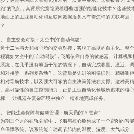
一步，更是中国航天智能化技术的一次集中展示。这艘被誉为“太
超跑”的飞船，其背后究竟隐藏着哪些超强的智能化技术？这些技
与地面上的工业自动化和互联网数据服务又有着怎样的关联与启
示？
、 自主交会对接：太空中的“自动驾驶”
神舟十二号与天和核心舱的交会对接，实现了高度的自主化。整
过程犹如太空中的“自动驾驶”，飞船依靠自身的敏感器、计算机和
制系统，在几乎没有地面干预的情况下，自动完成测量、逼近、
整和对接等一系列复杂动作。这背后是先进的图像识别、精确测
与相对导航技术，以及强大可靠的自主决策算法在支撑。这种高
度、高可靠性的自主控制能力，正是工业自动化领域所追求的核
目标——让机器在复杂环境中独立、精准地完成任务。
、 智能生命保障与健康管理：航天员的“AI管家”
在为期三个月的在轨驻留中，飞船与核心舱构成了一个密闭的智
生命保障系统。该系统能自动调节舱内的温度、湿度、大气成分