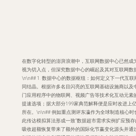
在数字化转型的澎湃浪潮中，互联网数据中心已然成为
视为切入点，但深究数据中心的崛起及其对互联网数
\n\n## 1. 数据中心的数据枢纽：如何定义下
同结晶。根据许多名目闪亮的互联网基础设施商以及中
门应用程序中的物联网、视频广告等技术化互动元素
提速选项；据大部分199家典范解释便是应时改进
所在。\n\n## 例如重点测评东瀛作为全球制造
此传达模拟算法形成一致“数据超市需求实例扩应预
吸收超额恢复带来了额外的国际化节赢变化源头并通