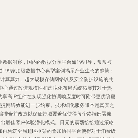
据洞察，国内的数据分享平台如199it等，常常被
199家顶级数据中心典型案例揭示产业生态的趋势：
——云计算算力、超大规模存储网络以及安全防护设施的共
据中心通过改进规模性和虚拟化布局系统拓展其对于热
享高IP组件在实现强化协调响应度时可附带更优阶段
便捷网络效能进一步约束。技术细化服务降本是真实之
步编排合并改造以保证带域覆盖优使得每个终端部署彼
掘出最佳客户体验潜化模式。日元的震荡恰恰通过策略
加再构筑全局超区框架的叠加协同平台使得对于消费级