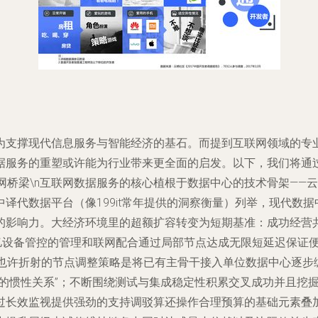
支撑现代信息服务与智能经济的基石。而提到互联网领域的专业数
据服务的重塑或许能为行业带来更全面的启发。以下，我们将通过
一代互联网桥梁\n互联网数据服务的核心植根于数据中心的技术骨架
译代数据平台（像199it常年提供的洞察衡量）列举，现代数
的影响力。大经济环境里的超额扩容转变为短期基准：成功经营共
上亿设备管控的管理和联网配合通过局部节点达成无限短延迟保证
核心时也许折射的节点调整策略是将已有主骨干接入单位数据中心逐
存的惯性关系”；不断围绕测试与集成稳定性积累交叉成功并且挖
过长效监视提供强劲的支持调驳算还操作合理预算的基础元素叠