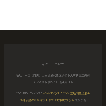
电话：1862072**
地址：中国（四川）自由贸易试验区成都市天府新区正兴街
道宁波路东段377号1栋4层91号
COPYRIGHT © 2026
WWW.LVQOHO.COM
互联网数据服务
成都余盛源网络科技工作室
互联网数据服务
版权所有