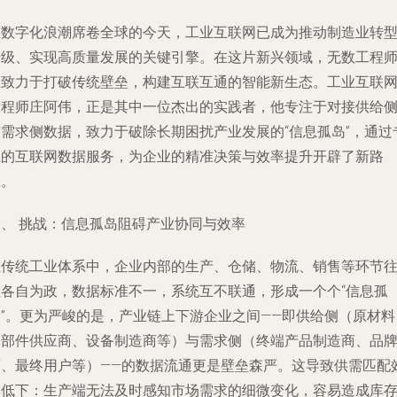
在数字化浪潮席卷全球的今天，工业互联网已成为推动制造业转
升级、实现高质量发展的关键引擎。在这片新兴领域，无数工程
正致力于打破传统壁垒，构建互联互通的智能新生态。工业互联
工程师庄阿伟，正是其中一位杰出的实践者，他专注于对接供给
与需求侧数据，致力于破除长期困扰产业发展的“信息孤岛”，通过
业的互联网数据服务，为企业的精准决策与效率提升开辟了新路
径。
一、 挑战：信息孤岛阻碍产业协同与效率
在传统工业体系中，企业内部的生产、仓储、物流、销售等环节
往各自为政，数据标准不一，系统互不联通，形成一个个“信息孤
岛”。更为严峻的是，产业链上下游企业之间——即供给侧（原材料
零部件供应商、设备制造商等）与需求侧（终端产品制造商、品
商、最终用户等）——的数据流通更是壁垒森严。这导致供需匹配
率低下：生产端无法及时感知市场需求的细微变化，容易造成库