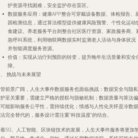
护资源寻找困难，安全监护存在盲区。
数据服务应用
：健康APP整合可穿戴设备数据、体检报告、
因检测信息，通过算法模型提供健康风险预警、个性化运动
食建议。养老服务平台则整合社区医疗资源、家政服务商、
急呼叫系统，利用物联网数据实时监测老人活动与身体状况
并智能调度服务资源。
价值
：实现从治疗到预防的转变，提升晚年生活质量和安全
障。
、 挑战与未来展望
尽管前景广阔，人生大事件数据服务也面临挑战：
数据安全与隐
保护
至关重要，需建立严格的授权与脱敏机制；
数据质量与算法
见
可能影响服务公平性，需持续优化；
情感与人性化关怀
是冷数
无法完全替代的，服务设计需注重“科技温度”的结合。
随着5G、人工智能、区块链技术的发展，人生大事件服务将更加