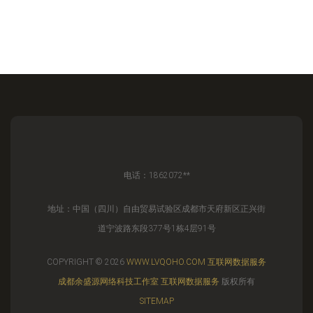
电话：1862072**
地址：中国（四川）自由贸易试验区成都市天府新区正兴街
道宁波路东段377号1栋4层91号
COPYRIGHT © 2026
WWW.LVQOHO.COM
互联网数据服务
成都余盛源网络科技工作室
互联网数据服务
版权所有
SITEMAP