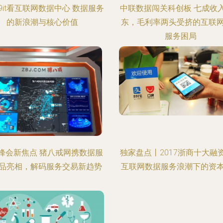
99it看互联网数据中心 数据服务
中联数据闯关科创板 七成收
的新浪潮与核心价值
东，毛利率两头受挤的互联
服务困局
峰会新焦点 猪八戒网携数据服
独家盘点丨2017浙商十大融
品亮相，解码服务交易新趋势
互联网数据服务浪潮下的资