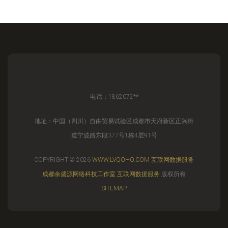
电话：1862072**
地址：中国（四川）自由贸易试验区成都市天府新区正兴街
道宁波路东段377号1栋4层91号
COPYRIGHT © 2026
WWW.LVQOHO.COM
互联网数据服务
成都余盛源网络科技工作室
互联网数据服务
版权所有
SITEMAP